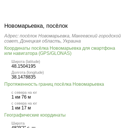
Новомарьевка, посёлок
Адрес: посёлок Новомарьевка, Макеевский городской
совет, Донецкая область, Украина
Координаты посёлка Новомарьевка для смартфона
или навигатора (GPS/GLONAS)
Широта (latitude)
48.1504195
Долгота (longitude)
38.1478835
Протяженность границ посёлка Новомарьевка
с севера на юг
1 км 76 м
с севера на юг
1 км 17 м
Географические координаты
Широта
48°9′2″ с. ш.